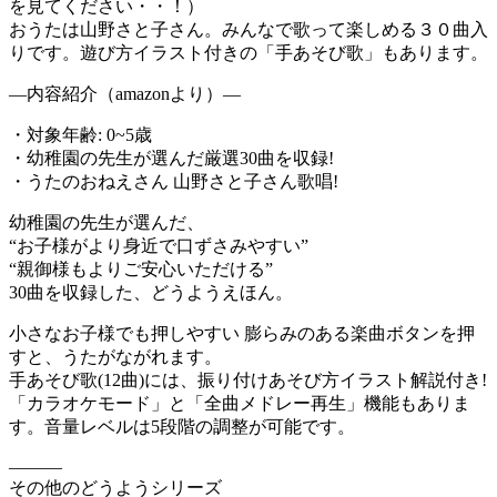
を見てください・・！）
おうたは山野さと子さん。みんなで歌って楽しめる３０曲入
りです。遊び方イラスト付きの「手あそび歌」もあります。
—内容紹介（amazonより）—
・対象年齢: 0~5歳
・幼稚園の先生が選んだ厳選30曲を収録!
・うたのおねえさん 山野さと子さん歌唱!
幼稚園の先生が選んだ、
“お子様がより身近で口ずさみやすい”
“親御様もよりご安心いただける”
30曲を収録した、どうようえほん。
小さなお子様でも押しやすい 膨らみのある楽曲ボタンを押
すと、うたがながれます。
手あそび歌(12曲)には、振り付けあそび方イラスト解説付き!
「カラオケモード」と「全曲メドレー再生」機能もありま
す。音量レベルは5段階の調整が可能です。
———
その他のどうようシリーズ