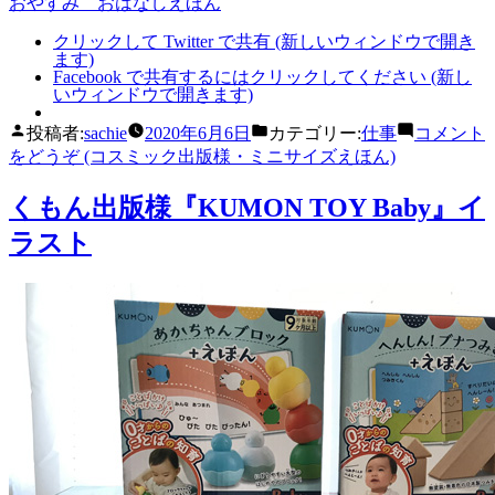
おやすみ おはなしえほん
クリックして Twitter で共有 (新しいウィンドウで開き
ます)
Facebook で共有するにはクリックしてください (新し
いウィンドウで開きます)
投稿者:
sachie
2020年6月6日
カテゴリー:
仕事
コメント
をどうぞ
(コスミック出版様・ミニサイズえほん)
くもん出版様『KUMON TOY Baby』イ
ラスト