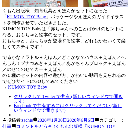
くもん出版様 知育玩具とえほんがセットになった
「
KUMON TOY Baby
」パッケージやえほんのガイドイラス
トを制作させていただきました。
KUMON TOY Babyは「赤ちゃんへのことばかけのヒントに
なる、おもちゃと絵本のセット」です。
おもちゃと、おもちゃが登場する絵本、どれもかわいくて楽
しくてステキです！
でるかな？ラトル＋えほん／どこかな？ハウス＋えほん／へ
んしん！ブナつみき＋えほん／あかちゃんブロック＋えほん
／のせてのせてカー＋えほん
の５種のセットの内容や遊び方、かわいい動画も見られるの
でぜひサイトにGOしてみてください！
→
KUMON TOY Baby
クリックして Twitter で共有 (新しいウィンドウで開き
ます)
Facebook で共有するにはクリックしてください (新し
いウィンドウで開きます)
投稿者:
sachie
2020年1月30日
2020年6月6日
カテゴリー:
仕事
コメントをどうぞ
(くもん出版様『KUMON TOY