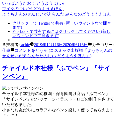
いっぱいうたおう!どうようえほん
マイクのついた! どうようえほん
」
ようちえんのせんせいがえらんだ みんなのどうようえほん
クリックして Twitter で共有 (新しいウィンドウで開き
ます)
Facebook で共有するにはクリックしてください (新し
いウィンドウで開きます)
投稿者:
sachie
2019年12月16日
2020年6月6日
カテゴリー:
仕事
コメントをどうぞ
(コスミック出版様『ようちえんの
せんせいがえらんだたのしい どうようえほん』)
チャイルド本社様『ふでペン』『サイ
ンペン』
チャイルド本社様の幼稚園・保育園向け商品「ふでペン」
「サインペン」のパッケージイラスト・ロゴの制作をさせて
いただきました。
小さなお友だちにカラフルなペンを楽しく使ってもらえます
ように！