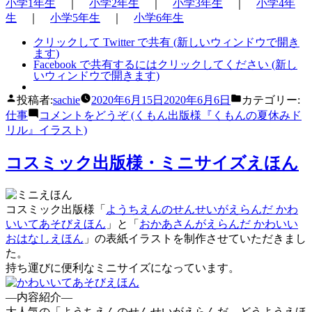
小学1年生
｜
小学2年生
｜
小学3年生
｜
小学4年
生
｜
小学5年生
｜
小学6年生
クリックして Twitter で共有 (新しいウィンドウで開き
ます)
Facebook で共有するにはクリックしてください (新し
いウィンドウで開きます)
投稿者:
sachie
2020年6月15日
2020年6月6日
カテゴリー:
仕事
コメントをどうぞ
(くもん出版様『くもんの夏休みド
リル』イラスト)
コスミック出版様・ミニサイズえほん
コスミック出版様「
ようちえんのせんせいがえらんだ かわ
いいてあそびえほん
」と「
おかあさんがえらんだ かわいい
おはなしえほん
」の表紙イラストを制作させていただきまし
た。
持ち運びに便利なミニサイズになっています。
—内容紹介—
大人気の「ようちえんのせんせいがえらんだ どうようえほ