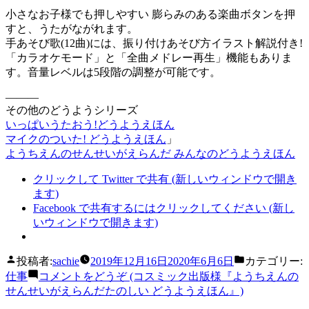
小さなお子様でも押しやすい 膨らみのある楽曲ボタンを押
すと、うたがながれます。
手あそび歌(12曲)には、振り付けあそび方イラスト解説付き!
「カラオケモード」と「全曲メドレー再生」機能もありま
す。音量レベルは5段階の調整が可能です。
———
その他のどうようシリーズ
いっぱいうたおう!どうようえほん
マイクのついた! どうようえほん
」
ようちえんのせんせいがえらんだ みんなのどうようえほん
クリックして Twitter で共有 (新しいウィンドウで開き
ます)
Facebook で共有するにはクリックしてください (新し
いウィンドウで開きます)
投稿者:
sachie
2019年12月16日
2020年6月6日
カテゴリー:
仕事
コメントをどうぞ
(コスミック出版様『ようちえんの
せんせいがえらんだたのしい どうようえほん』)