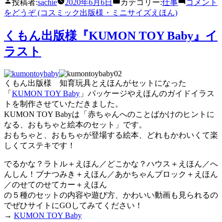
投稿者:
sachie
2020年6月6日
カテゴリー:
仕事
コメント
をどうぞ
(コスミック出版様・ミニサイズえほん)
くもん出版様『KUMON TOY Baby』イ
ラスト
くもん出版様 知育玩具とえほんがセットになった
「
KUMON TOY Baby
」パッケージやえほんのガイドイラス
トを制作させていただきました。
KUMON TOY Babyは「赤ちゃんへのことばかけのヒントに
なる、おもちゃと絵本のセット」です。
おもちゃと、おもちゃが登場する絵本、どれもかわいくて楽
しくてステキです！
でるかな？ラトル＋えほん／どこかな？ハウス＋えほん／へ
んしん！ブナつみき＋えほん／あかちゃんブロック＋えほん
／のせてのせてカー＋えほん
の５種のセットの内容や遊び方、かわいい動画も見られるの
でぜひサイトにGOしてみてください！
→
KUMON TOY Baby