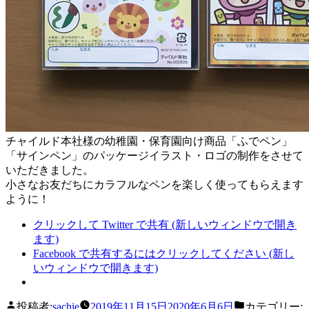
チャイルド本社様の幼稚園・保育園向け商品「ふでペン」
「サインペン」のパッケージイラスト・ロゴの制作をさせて
いただきました。
小さなお友だちにカラフルなペンを楽しく使ってもらえます
ように！
クリックして Twitter で共有 (新しいウィンドウで開き
ます)
Facebook で共有するにはクリックしてください (新し
いウィンドウで開きます)
投稿者:
sachie
2019年11月15日
2020年6月6日
カテゴリー: