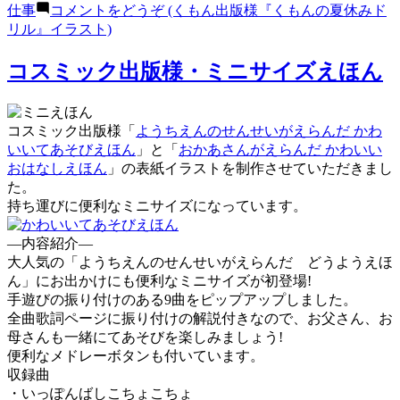
仕事
コメントをどうぞ
(くもん出版様『くもんの夏休みド
リル』イラスト)
コスミック出版様・ミニサイズえほん
コスミック出版様「
ようちえんのせんせいがえらんだ かわ
いいてあそびえほん
」と「
おかあさんがえらんだ かわいい
おはなしえほん
」の表紙イラストを制作させていただきまし
た。
持ち運びに便利なミニサイズになっています。
—内容紹介—
大人気の「ようちえんのせんせいがえらんだ どうようえほ
ん」にお出かけにも便利なミニサイズが初登場!
手遊びの振り付けのある9曲をピップアップしました。
全曲歌詞ページに振り付けの解説付きなので、お父さん、お
母さんも一緒にてあそびを楽しみましょう!
便利なメドレーボタンも付いています。
収録曲
・いっぽんばしこちょこちょ