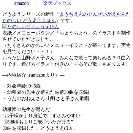
amazon
｜
楽天ブックス
どうようシリーズの新作『
ようちえんのせんせいがえらんだ
たのしい どうようえほん
』です。
表紙／メニューボタン／「ちょうちょう」のイラストを制作
させていただきました。
（たくさんのかわいいメニューイラストが載ってます。実物
を見てください・・！）
おうたは山野さと子さん。みんなで歌って楽しめる３０曲入
りです。遊び方イラスト付きの「手あそび歌」もあります。
—内容紹介（amazonより）—
・対象年齢: 0~5歳
・幼稚園の先生が選んだ厳選30曲を収録!
・うたのおねえさん 山野さと子さん歌唱!
幼稚園の先生が選んだ、
“お子様がより身近で口ずさみやすい”
“親御様もよりご安心いただける”
30曲を収録した、どうようえほん。