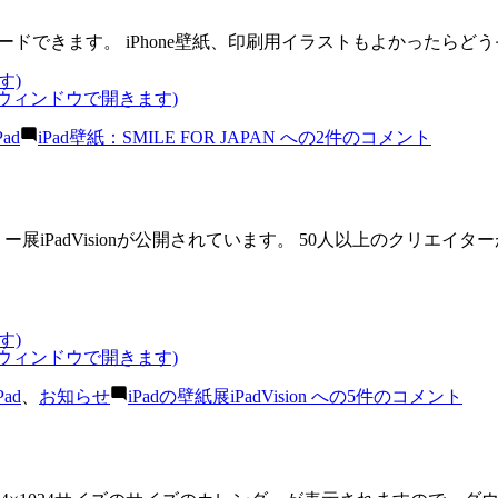
ンロードできます。 iPhone壁紙、印刷用イラストもよかったらど
す)
いウィンドウで開きます)
Pad
iPad壁紙：SMILE FOR JAPAN への
2件のコメント
展iPadVisionが公開されています。 50人以上のクリエイターがiPa
す)
いウィンドウで開きます)
Pad
、
お知らせ
iPadの壁紙展iPadVision への
5件のコメント