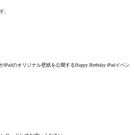
うぞ。
dのオリジナル壁紙を公開するHappy Birthday iPadイベン