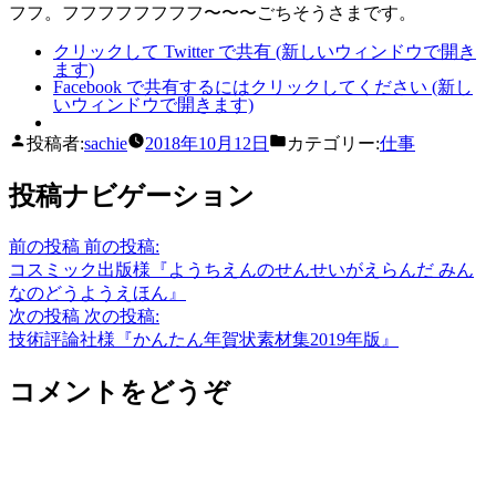
フフ。フフフフフフフフ〜〜〜ごちそうさまです。
クリックして Twitter で共有 (新しいウィンドウで開き
ます)
Facebook で共有するにはクリックしてください (新し
いウィンドウで開きます)
投稿者:
sachie
2018年10月12日
カテゴリー:
仕事
投稿ナビゲーション
前の投稿
前の投稿:
コスミック出版様『ようちえんのせんせいがえらんだ みん
なのどうようえほん』
次の投稿
次の投稿:
技術評論社様『かんたん年賀状素材集2019年版』
コメントをどうぞ