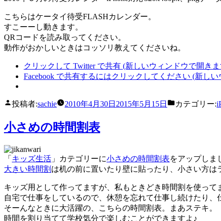
こちらはケータイ待受FLASHカレンダー。
すこーーし動きます。
QRコードを読み取ってください。
動作がおかしいときはコッソリ教えてくださいね。
クリックして Twitter で共有 (新しいウィンドウで開きま
Facebook で共有するにはクリックしてください (新し
投稿者:
sachie
2010年4月30日
2015年5月15日
カテゴリー:
小さめの時間割表
「
キッズ生活
」カテゴリーに
小さめの時間割表
をアップしま
大きい時間割
は机の前に置いたり壁に貼ったり、小さい方は
キッズ用として作ってますが、私もときどき時間割を使って
自宅で仕事をしているので、休憩を忘れて仕事し続けたり、
そーんなときに大活躍の、こちらの時間割表。まあステキ。
時間を割り当てて学校気分で楽しむことができますよ♪