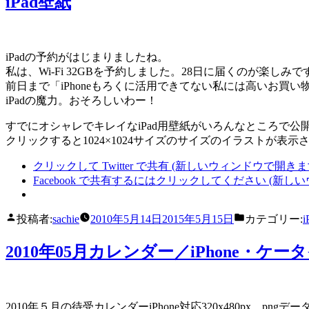
iPad壁紙
iPadの予約がはじまりましたね。
私は、Wi-Fi 32GBを予約しました。28日に届くのが楽しみで
前日まで「iPhoneもろくに活用できてない私には高いお買
iPadの魔力。おそろしいわー！
すでにオシャレでキレイなiPad用壁紙がいろんなところで
クリックすると1024×1024サイズのサイズのイラストが
クリックして Twitter で共有 (新しいウィンドウで開きま
Facebook で共有するにはクリックしてください (新し
投稿者:
sachie
2010年5月14日
2015年5月15日
カテゴリー:
i
2010年05月カレンダー／iPhone・ケー
2010年５月の待受カレンダーiPhone対応320x480px、pngデ