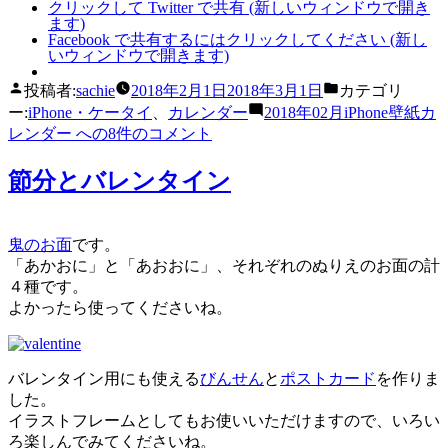
クリックして Twitter で共有 (新しいウィンドウで開き
ます)
Facebook で共有するにはクリックしてください (新し
いウィンドウで開きます)
投稿者:
sachie
2018年2月1日
2018年3月1日
カテゴリ
ー:
iPhone・ケータイ
、
カレンダー
2018年02月iPhone壁紙カ
レンダー への
8件のコメント
節分とバレンタイン
鬼のお面
です。
「あかおに」と「あおおに」、それぞれのぬりえのお面の計
４種です。
よかったら使ってくださいね。
バレンタイン用にも使える
びんせん
と
ポストカード
を作りま
した。
イラストフレームとしてもお使いいただけますので、いろい
ろ楽しんでみてくださいね。