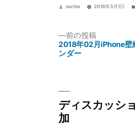
投
sachie
2018年3月1日
稿
者:
前
前の投稿
の
2018年02月iPhone
投
投
ンダー
稿:
稿
ナ
ビ
ディスカッシ
加
ゲ