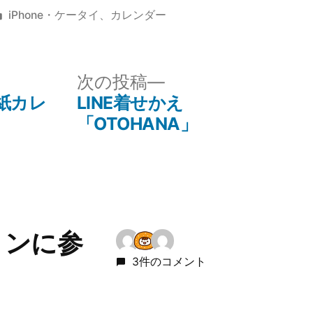
カ
iPhone・ケータイ
、
カレンダー
テ
ゴ
リ
次
次の投稿
ー:
の
壁紙カレ
LINE着せかえ
投
「OTOHANA」
稿:
ョンに参
3件のコメント