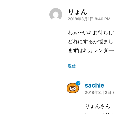
ー
りょん
シ
2018年3月1日 8:40 PM
さ
ん
ョ
わぁ〜い♪ お待ちし
の
どれにするか悩ましい
ン
発
まずは♪ カレンダ
言:
返信
sachie
2018年3月2日 8
さ
ん
りょんさん
の