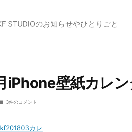
KF STUDIOのお知らせやひとりごと
3月iPhone壁紙カレ
2018
3件のコメント
年
03
月