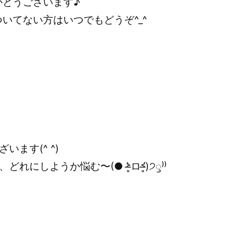
がとうございます♪
いてない方はいつでもどうぞ^_^
います(^ ^)
しようか悩む〜(● ˃̶͈̀ロ˂̶͈́)੭ꠥ⁾⁾