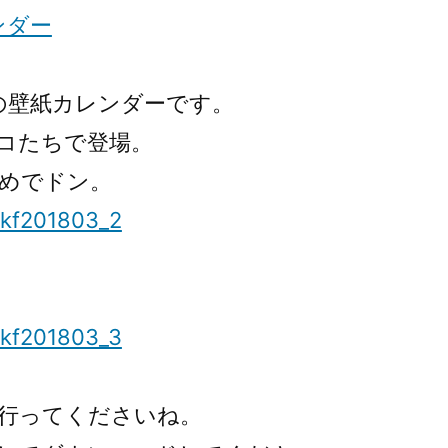
iPhone
壁
紙
カ
e用の壁紙カレンダーです。
レ
コたちで登場。
ン
めでドン。
ダ
ー
へ
の
行ってくださいね。