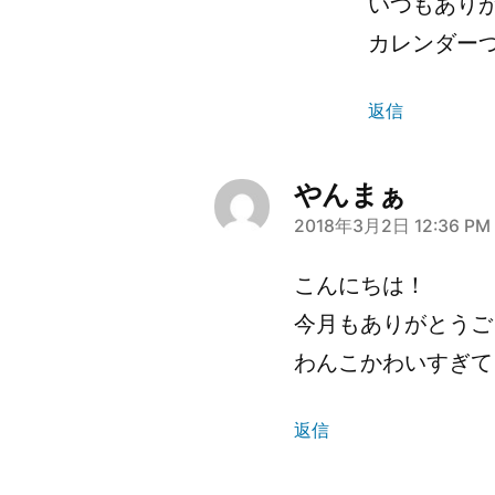
いつもあり
発
カレンダーつ
言:
返信
やんまぁ
2018年3月2日 12:36 PM
さ
ん
こんにちは！
の
今月もありがとうござ
発
わんこかわいすぎて、どれに
言:
返信