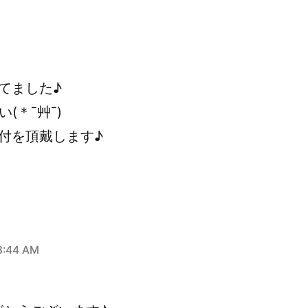
てました♪
(＊¯艸¯)
ー付を頂戴します♪
:44 AM