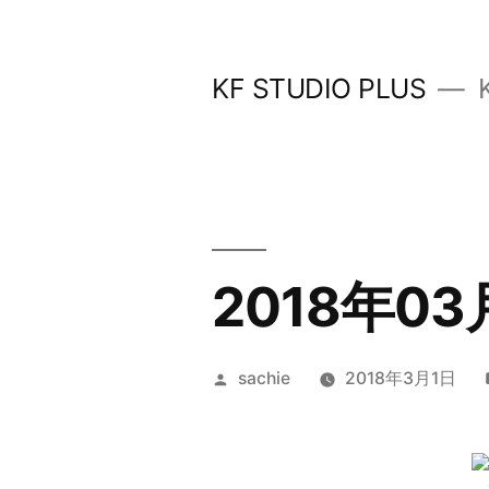
コ
ン
KF STUDIO PLUS
テ
ン
ツ
へ
ス
2018年0
キ
ッ
投
sachie
2018年3月1日
プ
稿
者: