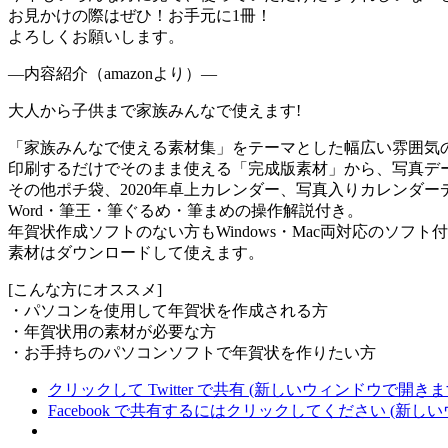
お見かけの際はぜひ！お手元に1冊！
よろしくお願いします。
—内容紹介（amazonより）—
大人から子供まで家族みんなで使えます!
「家族みんなで使える素材集」をテーマとした幅広い雰囲気
印刷するだけでそのまま使える「完成版素材」から、写真デ
その他ポチ袋、2020年卓上カレンダー、写真入りカレンダ
Word・筆王・筆ぐるめ・筆まめの操作解説付き。
年賀状作成ソフトのない方もWindows・Mac両対応のソフ
素材はダウンロードして使えます。
[こんな方にオススメ]
・パソコンを使用して年賀状を作成される方
・年賀状用の素材が必要な方
・お手持ちのパソコンソフトで年賀状を作りたい方
クリックして Twitter で共有 (新しいウィンドウで開きま
Facebook で共有するにはクリックしてください (新し