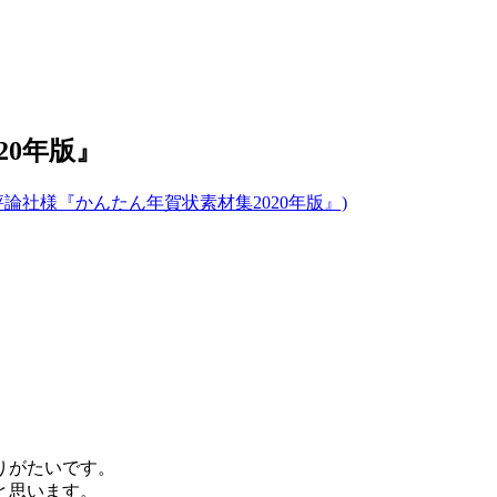
20年版』
評論社様『かんたん年賀状素材集2020年版』)
ありがたいです。
と思います。