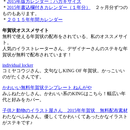
＊
2015年版カレンダー：ハガキサイズ
＊
2015年書込欄付きカレンダー（１年分）
２ヶ月分ずつの
ものもあります。
＊
２０１５年年間カレンダー
年賀状オススメサイト
無料で使える年賀状の配布をされている、私のオススメサイ
ト。
人気のイラストレーターさん、デザイナーさんのステキな年
賀状が無料で配布されています！
individual locker
コミヤコウジさん。文句なしKING OF 年賀状。かっこいい
のがたくさんです。
かわいい無料年賀状テンプレート ねんがや
みふねたかしさん。かわいい系のKINGはこちら！幅広い年
代と好みをカバー。
子供と動物のイラスト屋さん 2015年年賀状 無料配布素材
わたなべふみさん。優しくてかわいくてあったかなイラスト
がステキです♪