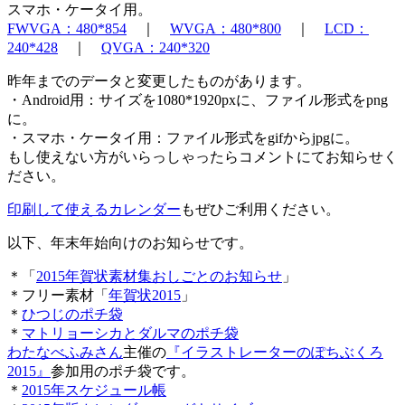
スマホ・ケータイ用。
FWVGA：480*854
｜
WVGA：480*800
｜
LCD：
240*428
｜
QVGA：240*320
昨年までのデータと変更したものがあります。
・Android用：サイズを1080*1920pxに、ファイル形式をpng
に。
・スマホ・ケータイ用：ファイル形式をgifからjpgに。
もし使えない方がいらっしゃったらコメントにてお知らせく
ださい。
印刷して使えるカレンダー
もぜひご利用ください。
以下、年末年始向けのお知らせです。
＊「
2015年賀状素材集おしごとのお知らせ
」
＊フリー素材「
年賀状2015
」
＊
ひつじのポチ袋
＊
マトリョーシカとダルマのポチ袋
わたなべふみさん
主催の
『イラストレーターのぽちぶくろ
2015』
参加用のポチ袋です。
＊
2015年スケジュール帳