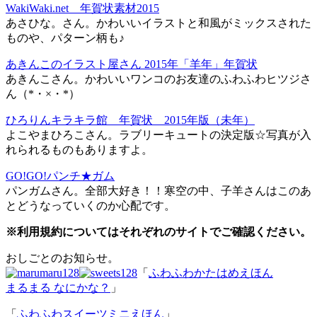
WakiWaki.net 年賀状素材2015
あさひな。さん。かわいいイラストと和風がミックスされた
ものや、パターン柄も♪
あきんこのイラスト屋さん 2015年「羊年」年賀状
あきんこさん。かわいいワンコのお友達のふわふわヒツジさ
ん（*・×・*）
ひろりんキラキラ館 年賀状 2015年版（未年）
よこやまひろこさん。ラブリーキュートの決定版☆写真が入
れられるものもありますよ。
GO!GO!パンチ★ガム
パンガムさん。全部大好き！！寒空の中、子羊さんはこのあ
とどうなっていくのか心配です。
※利用規約についてはそれぞれのサイトでご確認ください。
おしごとのお知らせ。
「
ふわふわかたはめえほん
まるまる なにかな？
」
「
ふわふわスイーツミニえほん
」