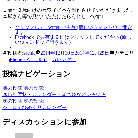
１歳〜３歳向けのカワイイ本を制作させていただきました。
本屋さん等で見ていただけたらうれしいです♪
クリックして Twitter で共有 (新しいウィンドウで開き
ます)
Facebook で共有するにはクリックしてください (新し
いウィンドウで開きます)
投稿者:
sachie
2014年12月30日
2014年12月29日
カテゴリ
ー:
iPhone・ケータイ
、
カレンダー
投稿ナビゲーション
前の投稿
前の投稿:
2015年賀状・カレンダー・ぽち袋などいろいろ
次の投稿
次の投稿:
ジョルテひめくりカレンダー
ディスカッションに参加