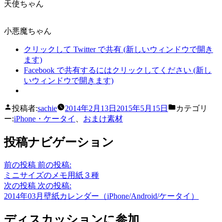
天使ちゃん
小悪魔ちゃん
クリックして Twitter で共有 (新しいウィンドウで開き
ます)
Facebook で共有するにはクリックしてください (新し
いウィンドウで開きます)
投稿者:
sachie
2014年2月13日
2015年5月15日
カテゴリ
ー:
iPhone・ケータイ
、
おまけ素材
投稿ナビゲーション
前の投稿
前の投稿:
ミニサイズのメモ用紙３種
次の投稿
次の投稿:
2014年03月壁紙カレンダー（iPhone/Android/ケータイ）
ディスカッションに参加