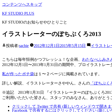
コンテンツへスキップ
KF STUDIO PLUS
KF STUDIOのお知らせやひとりごと
イラストレーターのぽちぶくろ2013
投稿者:
sachie
2012年12月1日
2015年5月15日
イラストレー
こちらは毎年恒例かつフレッシュ！な企画、
わたなべふみさ
2012年12月1日〜2013年1月31日の期間中、プロイラ
私が作ったポチ袋
は１〜２ページに掲載されています。
詳しい解説、イラストレーターさややん。さんの
「ぽちぶく
※追記 2013年1月31日 『イラストレーターのぽちぶくろ20
ご利用いただいた皆さん、スタッフのみなさん、ありがとう
クリックして Twitter で共有 (新しいウィンドウで開きま
Facebook で共有するにはクリックしてください (新し