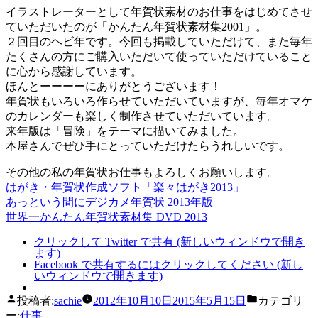
イラストレーターとして年賀状素材のお仕事をはじめてさせ
ていただいたのが「かんたん年賀状素材集2001」。
２回目のヘビ年です。今回も掲載していただけて、また毎年
たくさんの方にご購入いただいて使っていただけていること
に心から感謝しています。
ほんとーーーーにありがとうございます！
年賀状もいろいろ作らせていただいていますが、毎年オマケ
のカレンダーも楽しく制作させていただいています。
来年版は「冒険」をテーマに描いてみました。
本屋さんでぜひ手にとっていただけたらうれしいです。
その他の私の年賀状お仕事もよろしくお願いします。
はがき・年賀状作成ソフト「楽々はがき2013」
あっという間にデジカメ年賀状 2013年版
世界一かんたん年賀状素材集 DVD 2013
クリックして Twitter で共有 (新しいウィンドウで開き
ます)
Facebook で共有するにはクリックしてください (新し
いウィンドウで開きます)
投稿者:
sachie
2012年10月10日
2015年5月15日
カテゴリ
ー:
仕事