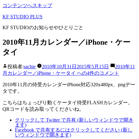
コンテンツへスキップ
KF STUDIO PLUS
KF STUDIOのお知らせやひとりごと
2010年11月カレンダー／iPhone・ケー
タイ
投稿者:
sachie
2010年10月31日
2015年5月15日
2010年11
月カレンダー／iPhone・ケータイ への
4件のコメント
2010年11月の待受カレンダーiPhone対応320x480px、pngデー
タです。
こちらはちょっぴり動くケータイ待受FLASHカレンダー。
QRコードを読み取ってくださいね。
クリックして Twitter で共有 (新しいウィンドウで開き
ます)
Facebook で共有するにはクリックしてください (新し
いウィンドウで開きます)