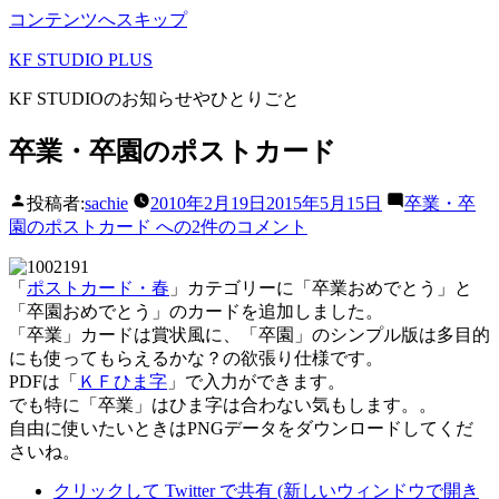
コンテンツへスキップ
KF STUDIO PLUS
KF STUDIOのお知らせやひとりごと
卒業・卒園のポストカード
投稿者:
sachie
2010年2月19日
2015年5月15日
卒業・卒
園のポストカード への
2件のコメント
「
ポストカード・春
」カテゴリーに「卒業おめでとう」と
「卒園おめでとう」のカードを追加しました。
「卒業」カードは賞状風に、「卒園」のシンプル版は多目的
にも使ってもらえるかな？の欲張り仕様です。
PDFは「
ＫＦひま字
」で入力ができます。
でも特に「卒業」はひま字は合わない気もします。。
自由に使いたいときはPNGデータをダウンロードしてくだ
さいね。
クリックして Twitter で共有 (新しいウィンドウで開き