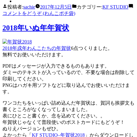
投稿者:
sachie
2017年12月5日
カテゴリー:
KF STUDIO
コメントをどうぞ
(わんこポチ袋)
2018年いぬ年年賀状
2018年戌年わんこたちの年賀状
6点つくりました。
無料でお使いいただけます。
PDFはメッセージが入力できるものもあります。
ダミーのテキストが入っているので、不要な場合は削除して
印刷してください。
PNGはハガキ用ソフトなどに取り込んでお使いいただけま
す。
ワンコたちをいっぱい詰め込んだ年賀状は、賀詞も挨拶文も
書くところがなくなってしまいました。
表にひとこと書くか、念を込めてください。。
年賀状じゃなくて普段使いのポストカードにもどうぞ！
ぬりえバージョンもぜひ。
よかったら「
KF STUDIO–年賀状2018
」からダウンロードし