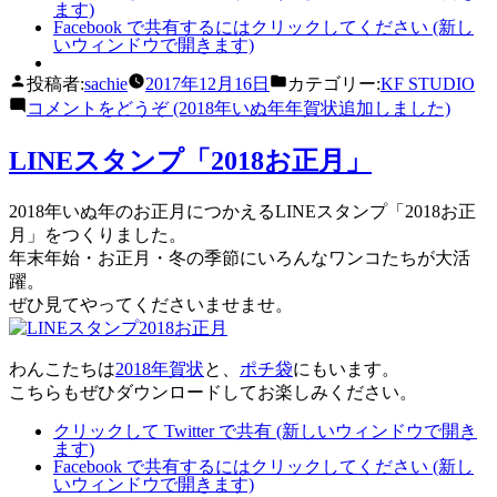
ます)
Facebook で共有するにはクリックしてください (新し
いウィンドウで開きます)
投稿者:
sachie
2017年12月16日
カテゴリー:
KF STUDIO
コメントをどうぞ
(2018年いぬ年年賀状追加しました)
LINEスタンプ「2018お正月」
2018年いぬ年のお正月につかえるLINEスタンプ「2018お正
月」をつくりました。
年末年始・お正月・冬の季節にいろんなワンコたちが大活
躍。
ぜひ見てやってくださいませませ。
わんこたちは
2018年賀状
と、
ポチ袋
にもいます。
こちらもぜひダウンロードしてお楽しみください。
クリックして Twitter で共有 (新しいウィンドウで開き
ます)
Facebook で共有するにはクリックしてください (新し
いウィンドウで開きます)