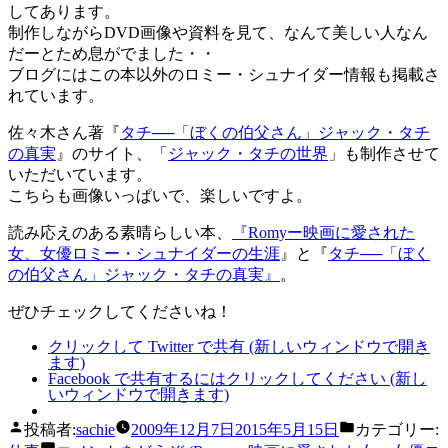
してあります。
制作しながらDVD画像や資料を見て、なんて美しい人なん
だーとため息がでました・・
ブログにはこの本以外のロミー・シュナイダー情報も掲載さ
れています。
佐々木さん著『
タチ──「ぼくの伯父さん」ジャック・タチ
の真実
』のサイト、「
ジャック・タチの世界
」も制作させて
いただいています。
こちらも画像いっぱいで、楽しいですよ。
読み応えのある素晴らしい本、
『
Romyー映画に愛された
女、女優ロミー・シュナイダーの生涯
』と『
タチ──「ぼく
の伯父さん」ジャック・タチの真実
』
。
ぜひチェックしてくださいね！
クリックして Twitter で共有 (新しいウィンドウで開き
ます)
Facebook で共有するにはクリックしてください (新し
いウィンドウで開きます)
投稿者:
sachie
2009年12月7日
2015年5月15日
カテゴリー: