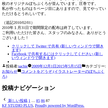
枚のオリジナルぽちぶくろが並んでいます。圧巻です。
私が作ったものは５ページ目にありますので、見てやってい
ただけるとうれしいです。
（追記2010/02/01）
2010年１月31日で期間限定の配布は終了しています。
ご利用いただけた皆さん、スタッフのみなさん、ありがとう
ございました！
クリックして Twitter で共有 (新しいウィンドウで開き
ます)
Facebook で共有するにはクリックしてください (新し
いウィンドウで開きます)
投稿者:
sachie
2009年12月1日
2015年5月15日
カテゴリー:
お知らせ
コメントをどうぞ
(イラストレーターのぽちぶく
ろ)
投稿ナビゲーション
新しい投稿
1
…
85
86
87
KF STUDIO PLUS
,
Proudly powered by WordPress.