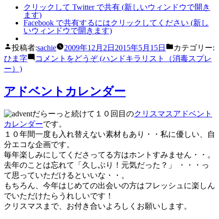
クリックして Twitter で共有 (新しいウィンドウで開き
ます)
Facebook で共有するにはクリックしてください (新し
いウィンドウで開きます)
投稿者:
sachie
2009年12月2日
2015年5月15日
カテゴリー:
ひま字
コメントをどうぞ
(ハンドキラリスト（消毒スプレ
ー）)
アドベントカレンダー
だらーっと続けて１０回目の
クリスマスアドベント
カレンダー
です。
１０年間一度も入れ替えない素材もあり・・私に優しい、自
分エコな企画です。
毎年楽しみにしてくださってる方はホントすみません・・。
去年のことは忘れて「久しぶり！元気だった？」 ・・・っ
て思っていただけるといいな・・。
もちろん、今年はじめての出会いの方はフレッシュに楽しん
でいただけたらうれしいです！
クリスマスまで、お付き合いよろしくお願いします。