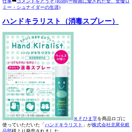
仕事
コメントをどうぞ
(Romyー映画に愛された女、女優ロ
ミー・シュナイダーの生涯)
ハンドキラリスト（消毒スプレー）
ＫＦひま字
を商品ロゴに
使っていただいた「
ハンドキラリスト
」が
株式会社北尾化粧
品部
様より発売されました。