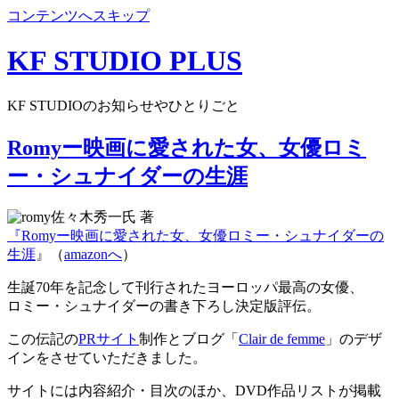
コンテンツへスキップ
KF STUDIO PLUS
KF STUDIOのお知らせやひとりごと
Romyー映画に愛された女、女優ロミ
ー・シュナイダーの生涯
佐々木秀一氏 著
『
Romyー映画に愛された女、女優ロミー・シュナイダーの
生涯
』（
amazonへ
）
生誕70年を記念して刊行されたヨーロッパ最高の女優、
ロミー・シュナイダーの書き下ろし決定版評伝。
この伝記の
PRサイト
制作とブログ「
Clair de femme
」のデザ
インをさせていただきました。
サイトには内容紹介・目次のほか、DVD作品リストが掲載